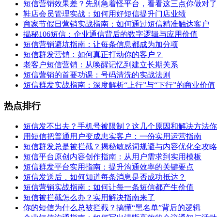
短信营销效果差？先别急着怪平台，看看这三点你做对了
鞋店会员管理实战：如何用好短信提升门店业绩
商家节假日营销实战指南：如何通过短信精准触达客户
揭秘106短信：企业通信背后的数字逻辑与应用价值
短信营销避坑指南：让每条信息都成为加分项
短信群发营销：如何真正打动你的客户？
老客户短信营销：从唤醒记忆到建立长期关系
短信营销的首要功课：号码清洗的实战法则
短信群发实战指南：深度解析“上行”与“下行”的商业价值
热点排行
短信发不出去？手机号被限制？这几个原因和解决方法你
用短信把普通用户变成忠实客户：一份实用运营指南
短信群发总是被拦截？揭秘敏感词规避与内容优化全攻略
短信平台原创内容创作指南：从用户需求到实用模板
短信群发平台实用指南：提升沟通效率的关键要点
短信发送后，如何知道每条消息是否成功抵达？
短信营销实战指南：如何让每一条短信都产生价值
短信被拦截怎么办？实用解决指南来了
你的短信为什么总被拦截？搞懂“黑名单”背后的逻辑