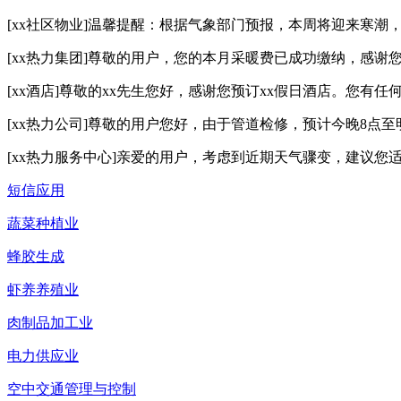
[xx社区物业]温馨提醒：根据气象部门预报，本周将迎来寒
[xx热力集团]尊敬的用户，您的本月采暖费已成功缴纳，感
[xx酒店]尊敬的xx先生您好，感谢您预订xx假日酒店。您有
[xx热力公司]尊敬的用户您好，由于管道检修，预计今晚8点至明
[xx热力服务中心]亲爱的用户，考虑到近期天气骤变，建议
短信应用
蔬菜种植业
蜂胶生成
虾养养殖业
肉制品加工业
电力供应业
空中交通管理与控制