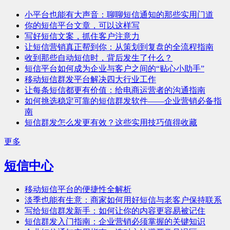
小平台也能有大声音：聊聊短信通知的那些实用门道
你的短信平台文章，可以这样写
写好短信文案，抓住客户注意力
让短信营销真正帮到你：从策划到复盘的全流程指南
收到那些自动短信时，背后发生了什么？
短信平台如何成为企业与客户之间的“贴心小助手”
移动短信群发平台解决四大行业工作
让每条短信都更有价值：给电商运营者的沟通指南
如何挑选稳定可靠的短信群发软件——企业营销必备指
南
短信群发怎么发更有效？这些实用技巧值得收藏
更多
短信中心
移动短信平台的便捷性全解析
淡季也能有生意：商家如何用好短信与老客户保持联系
写给短信群发新手：如何让你的内容更容易被记住
短信群发入门指南：企业营销必须掌握的关键知识