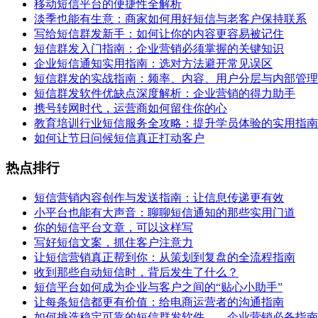
移动短信平台的便捷性全解析
淡季也能有生意：商家如何用好短信与老客户保持联系
写给短信群发新手：如何让你的内容更容易被记住
短信群发入门指南：企业营销必须掌握的关键知识
企业短信通知实用指南：选对方法避开常见误区
短信群发的实战指南：频率、内容、用户分层与内部管理
短信群发软件优缺点深度解析：企业营销的得力助手
携号转网时代，运营商如何留住你的心
教育培训行业短信服务全攻略：提升学员体验的实用指南
如何让节日问候短信真正打动客户
热点排行
短信营销内容创作与发送指南：让信息传递更有效
小平台也能有大声音：聊聊短信通知的那些实用门道
你的短信平台文章，可以这样写
写好短信文案，抓住客户注意力
让短信营销真正帮到你：从策划到复盘的全流程指南
收到那些自动短信时，背后发生了什么？
短信平台如何成为企业与客户之间的“贴心小助手”
让每条短信都更有价值：给电商运营者的沟通指南
如何挑选稳定可靠的短信群发软件——企业营销必备指南