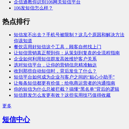
企信通教你识别106网关短信平台
106发短信怎么样？
热点排行
短信发不出去？手机号被限制？这几个原因和解决方法
你该知道
餐饮店用好短信这个工具，顾客自然找上门
让短信营销真正帮到你：从策划到复盘的全流程指南
企业如何利用短信群发高效维护客户关系
选对短信平台，让你的营销信息精准触达
收到那些自动短信时，背后发生了什么？
短信平台如何成为企业与客户之间的“贴心小助手”
让每条短信都更有价值：给电商运营者的沟通指南
你的短信为什么总被拦截？搞懂“黑名单”背后的逻辑
短信群发怎么发更有效？这些实用技巧值得收藏
更多
短信中心