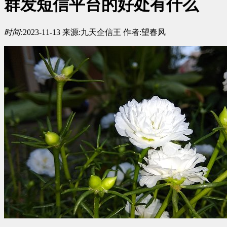
群发短信平台的好处有什么
时间:
2023-11-13
来源:
九天企信王
作者:
望春风