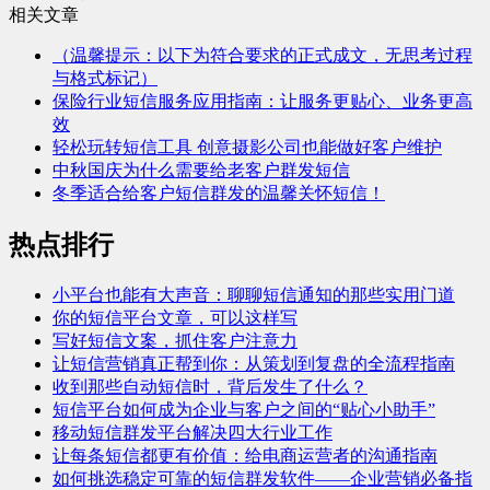
相关文章
（温馨提示：以下为符合要求的正式成文，无思考过程
与格式标记）
保险行业短信服务应用指南：让服务更贴心、业务更高
效
轻松玩转短信工具 创意摄影公司也能做好客户维护
中秋国庆为什么需要给老客户群发短信
冬季适合给客户短信群发的温馨关怀短信！
热点排行
小平台也能有大声音：聊聊短信通知的那些实用门道
你的短信平台文章，可以这样写
写好短信文案，抓住客户注意力
让短信营销真正帮到你：从策划到复盘的全流程指南
收到那些自动短信时，背后发生了什么？
短信平台如何成为企业与客户之间的“贴心小助手”
移动短信群发平台解决四大行业工作
让每条短信都更有价值：给电商运营者的沟通指南
如何挑选稳定可靠的短信群发软件——企业营销必备指