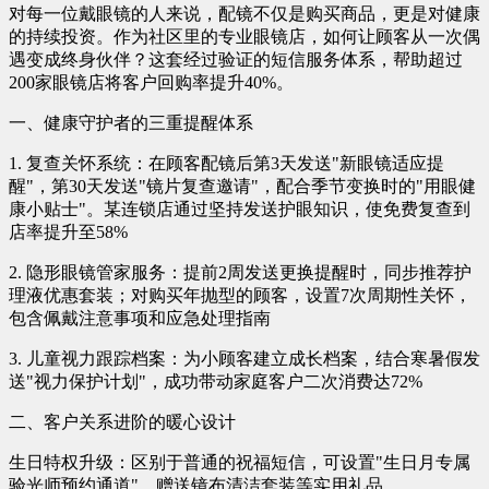
对每一位戴眼镜的人来说，配镜不仅是购买商品，更是对健康
的持续投资。作为社区里的专业眼镜店，如何让顾客从一次偶
遇变成终身伙伴？这套经过验证的短信服务体系，帮助超过
200家眼镜店将客户回购率提升40%。
一、健康守护者的三重提醒体系
1. 复查关怀系统：在顾客配镜后第3天发送"新眼镜适应提
醒"，第30天发送"镜片复查邀请"，配合季节变换时的"用眼健
康小贴士"。某连锁店通过坚持发送护眼知识，使免费复查到
店率提升至58%
2. 隐形眼镜管家服务：提前2周发送更换提醒时，同步推荐护
理液优惠套装；对购买年抛型的顾客，设置7次周期性关怀，
包含佩戴注意事项和应急处理指南
3. 儿童视力跟踪档案：为小顾客建立成长档案，结合寒暑假发
送"视力保护计划"，成功带动家庭客户二次消费达72%
二、客户关系进阶的暖心设计
生日特权升级：区别于普通的祝福短信，可设置"生日月专属
验光师预约通道"，赠送镜布清洁套装等实用礼品