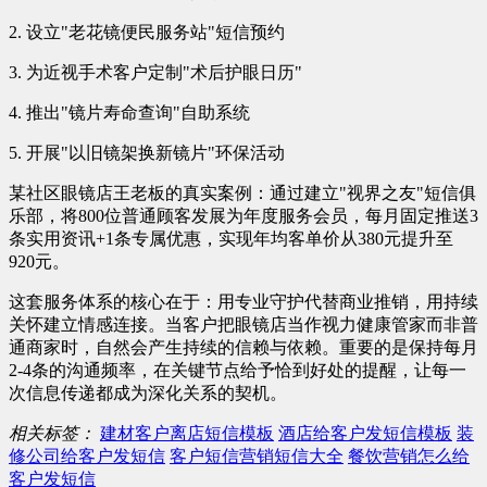
2. 设立"老花镜便民服务站"短信预约
3. 为近视手术客户定制"术后护眼日历"
4. 推出"镜片寿命查询"自助系统
5. 开展"以旧镜架换新镜片"环保活动
某社区眼镜店王老板的真实案例：通过建立"视界之友"短信俱
乐部，将800位普通顾客发展为年度服务会员，每月固定推送3
条实用资讯+1条专属优惠，实现年均客单价从380元提升至
920元。
这套服务体系的核心在于：用专业守护代替商业推销，用持续
关怀建立情感连接。当客户把眼镜店当作视力健康管家而非普
通商家时，自然会产生持续的信赖与依赖。重要的是保持每月
2-4条的沟通频率，在关键节点给予恰到好处的提醒，让每一
次信息传递都成为深化关系的契机。
相关标签：
建材客户离店短信模板
酒店给客户发短信模板
装
修公司给客户发短信
客户短信营销短信大全
餐饮营销怎么给
客户发短信