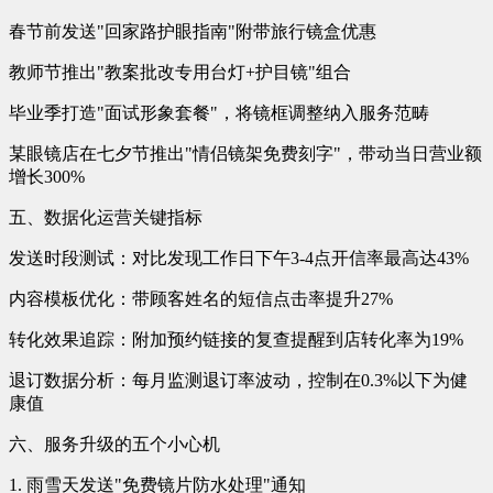
春节前发送"回家路护眼指南"附带旅行镜盒优惠
教师节推出"教案批改专用台灯+护目镜"组合
毕业季打造"面试形象套餐"，将镜框调整纳入服务范畴
某眼镜店在七夕节推出"情侣镜架免费刻字"，带动当日营业额
增长300%
五、数据化运营关键指标
发送时段测试：对比发现工作日下午3-4点开信率最高达43%
内容模板优化：带顾客姓名的短信点击率提升27%
转化效果追踪：附加预约链接的复查提醒到店转化率为19%
退订数据分析：每月监测退订率波动，控制在0.3%以下为健
康值
六、服务升级的五个小心机
1. 雨雪天发送"免费镜片防水处理"通知