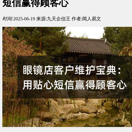
短信赢得顾客心
时间:
2025-06-19
来源:
九天企信王
作者:
闻人易文