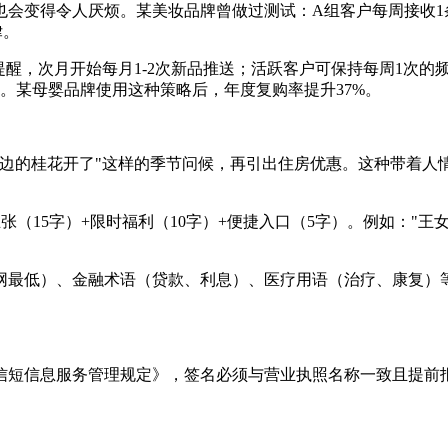
会变得令人厌烦。某美妆品牌曾做过测试：A组客户每周接收1条
律。
提醒，次月开始每月1-2次新品推送；活跃客户可保持每周1次
控。某母婴品牌使用这种策略后，年度复购率提升37%。
边的桂花开了"这样的季节问候，再引出住房优惠。这种带着人
张（15字）+限时福利（10字）+便捷入口（5字）。例如："
网最低）、金融术语（贷款、利息）、医疗用语（治疗、康复）等
短信息服务管理规定》，签名必须与营业执照名称一致且提前报