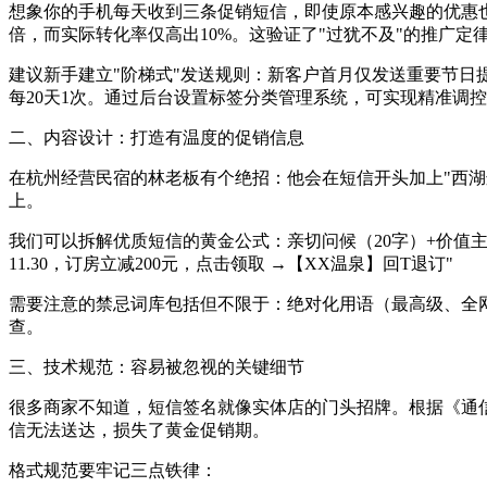
想象你的手机每天收到三条促销短信，即使原本感兴趣的优惠也
倍，而实际转化率仅高出10%。这验证了"过犹不及"的推广定
建议新手建立"阶梯式"发送规则：新客户首月仅发送重要节日
每20天1次。通过后台设置标签分类管理系统，可实现精准调
二、内容设计：打造有温度的促销信息
在杭州经营民宿的林老板有个绝招：他会在短信开头加上"西湖
上。
我们可以拆解优质短信的黄金公式：亲切问候（20字）+价值主
11.30，订房立减200元，点击领取 →【XX温泉】回T退订"
需要注意的禁忌词库包括但不限于：绝对化用语（最高级、全
查。
三、技术规范：容易被忽视的关键细节
很多商家不知道，短信签名就像实体店的门头招牌。根据《通信
信无法送达，损失了黄金促销期。
格式规范要牢记三点铁律：