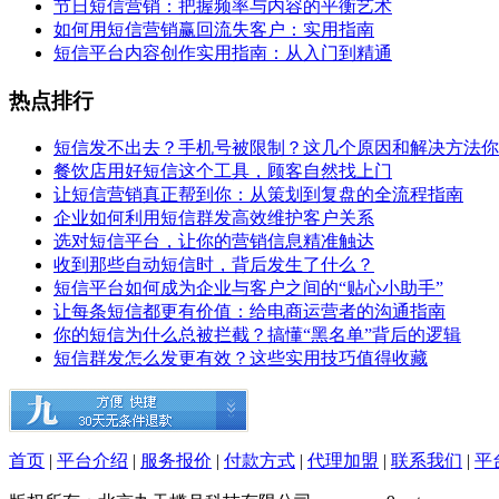
节日短信营销：把握频率与内容的平衡艺术
如何用短信营销赢回流失客户：实用指南
短信平台内容创作实用指南：从入门到精通
热点排行
短信发不出去？手机号被限制？这几个原因和解决方法你
餐饮店用好短信这个工具，顾客自然找上门
让短信营销真正帮到你：从策划到复盘的全流程指南
企业如何利用短信群发高效维护客户关系
选对短信平台，让你的营销信息精准触达
收到那些自动短信时，背后发生了什么？
短信平台如何成为企业与客户之间的“贴心小助手”
让每条短信都更有价值：给电商运营者的沟通指南
你的短信为什么总被拦截？搞懂“黑名单”背后的逻辑
短信群发怎么发更有效？这些实用技巧值得收藏
首页
|
平台介绍
|
服务报价
|
付款方式
|
代理加盟
|
联系我们
|
平