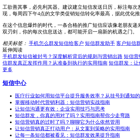
工欲善其事，必先利其器。建议建立短信发送日历，标注每次
现，每周四下午4点的文学类促销短信转化率最高，据此优化推
在这个信息爆炸的时代，一条合格的推广短信应该像老朋友递
双刃剑，你的每次信息送达，都可能开启一扇新的机遇之门。
相关标签：
手机怎么群发短信给客户
短信群发助手
客户短信
延伸阅读
手机群发短信被封号？深度解析背后的规则与营销出路
短信营
信群发真正发挥作用？从准备到执行的实用指南
短信群发：让
更多
短信中心
医疗行业如何用短信平台提升服务效率？从挂号到通知的
掌握移动时代营销利器：短信营销实战指南
让短信沟通更有效：企业实用技巧与思考
短信群发，你真的用对了吗？实用指南帮你少走弯路
短信营销真的过时了吗？聊聊它为什么依然管用
让短信营销真正打动用户：从文案到策略的实用指南
让每一条短信都被看见：短信群发效果提升指南