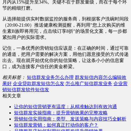
月内从15%提升至34%。关键不在于群发量级，而在于每个环
节的精细打磨。
从选择能提供实时数据监控的服务商，到根据客户洗碗时间段
（20:00-21:00）推送健康检测提醒，再到用"您上次购买的维
生素B族即将用完，点击续订享8折"的场景化文案，每一步都
紧扣用户的实际需求。
记住，一条优秀的营销短信应该是：在正确的时间，通过可靠
的通道，把用户需要的解决方案，用他们愿意接受的方式传递
出去。现在就开始优化你的短信策略，让这条小小的信息窗
口，成为连接客户信任的黄金桥梁。
相关标签：
短信群发业务怎么办理
群发短信内容怎么编辑效
果好
企业贷款群发短信怎么发
怎么推广短信群发业务
企业营
销短信群发软件短信发
相关文章
让你的短信营销更有温度：从精准触达到有效沟通
短信群发实操指南：提升营销效果的完整攻略
营销短信实用指南：类型、发送策略与内容技巧全解析
短信群发营销：如何真正打动你的客户？