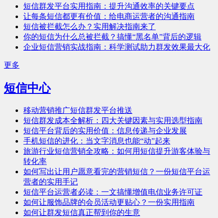
短信群发平台实用指南：提升沟通效率的关键要点
让每条短信都更有价值：给电商运营者的沟通指南
短信被拦截怎么办？实用解决指南来了
你的短信为什么总被拦截？搞懂“黑名单”背后的逻辑
企业短信营销实战指南：科学测试助力群发效果最大化
更多
短信中心
移动营销推广短信群发平台推送
短信群发成本全解析：四大关键因素与实用选型指南
短信平台背后的实用价值：信息传递与企业发展
手机短信的进化：当文字消息也能“动”起来
旅游行业短信营销全攻略：如何用短信提升游客体验与
转化率
如何写出让用户愿意看完的营销短信？一份短信平台运
营者的实用手记
短信平台运营者必读：一文搞懂增值电信业务许可证
如何让服饰品牌的会员活动更贴心？一份实用指南
如何让群发短信真正帮到你的生意