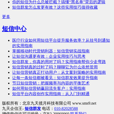
你的短信为什么总被拦截？搞懂“黑名单”背后的逻辑
短信群发怎么发更有效？这些实用技巧值得收藏
更多
短信中心
医疗行业如何用短信平台提升服务效率？从挂号到通知
的实用指南
掌握移动时代营销利器：短信营销实战指南
让短信沟通更有效：企业实用技巧与思考
短信群发，你真的用对了吗？实用指南帮你少走弯路
短信营销真的过时了吗？聊聊它为什么依然管用
让短信营销真正打动用户：从文案到策略的实用指南
让每一条短信都被看见：短信群发效果提升指南
节日短信营销：把握频率与内容的平衡艺术
如何用短信营销赢回流失客户：实用指南
短信平台内容创作实用指南：从入门到精通
版权所有：北京九天揽月科技有限公司 www.sms9.net
九天企信王-
短信群发
电话：
010-82028588
增值电信许可证编号：京B2-20060060
联系我们