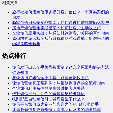
相关文章
旅行社如何用短信服务提升客户信任？一个真实案例的
启发
商家节假日营销实战指南：如何通过短信精准触达客户
房地产短信营销实战指南：如何让客户主动找上门
企业短信应用实战：从通知触达到客户关怀的写作指南
原创内容怎么写？从节日祝福到游戏通知，短信平台的
内容策略全解析
热点排行
短信发不出去？手机号被限制？这几个原因和解决方法
你该知道
餐饮店用好短信这个工具，顾客自然找上门
让短信营销真正帮到你：从策划到复盘的全流程指南
企业如何利用短信群发高效维护客户关系
选对短信平台，让你的营销信息精准触达
收到那些自动短信时，背后发生了什么？
短信平台如何成为企业与客户之间的“贴心小助手”
让每条短信都更有价值：给电商运营者的沟通指南