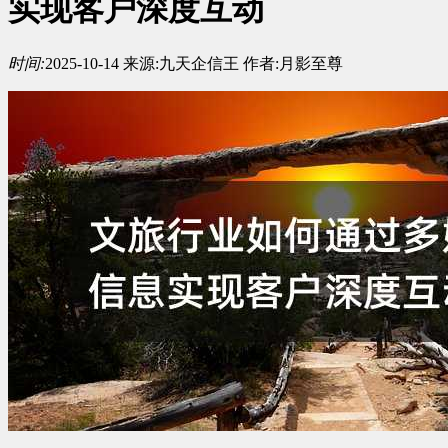
实现客户深度互动
时间:
2025-10-14
来源:
九天企信王
作者:
月影至尊