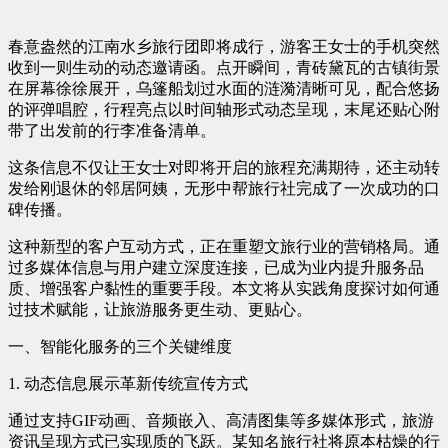
春意盎然的江南水乡旅行团即将成行，游客王女士的手机突然
收到一则生动的动态邀请函。点开瞬间，青砖黛瓦的古镇街景
在屏幕徐徐展开，乌篷船划过水面的涟漪清晰可见，配合悠扬
的评弹唱腔，行程亮点以时间轴形式动态呈现，末尾还贴心附
带了出发前的行李准备清单。
这条信息不仅让王女士对即将开启的旅程充满期待，还主动转
发给刚退休的邻居阿姨，无形中帮旅行社完成了一次成功的口
碑传播。
这种新型的客户互动方式，正在重塑文旅行业的营销格局。通
过多媒体信息与用户建立深度连接，已成为业内提升服务品
质、增强客户黏性的重要手段。本文将从实践角度探讨如何通
过技术赋能，让旅游服务更生动、更贴心。
一、智能化服务的三个关键维度
1. 动态信息展示革新传统宣传方式
通过支持GIF动画、音频嵌入、高清图集等多媒体形式，旅游
资讯呈现方式已实现质的飞跃。某知名旅行社将原本枯燥的行