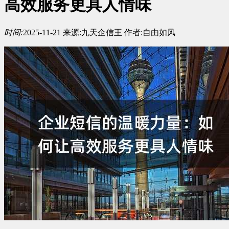
高效服务更具人情味
时间:
2025-11-21
来源:
九天企信王
作者:
自由如风