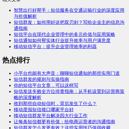
智慧出行好帮手：短信服务在交通运输行业的深度应用
与价值解析
短信群发：如何用好这把双刃剑？写给企业主的信息沟
通指南
短信平台在现代企业管理中的多元价值与应用策略
短信通知如何帮实体行业提升效率与用户满意度
移动短信平台：提升企业管理效率的利器
热点排行
小平台也能有大声音：聊聊短信通知的那些实用门道
短信群发的规则与实操指南
你的短信平台文章，可以这样写
短信发送失败全方位排查指南：从手机设置到运营商策
略的深度解析
收到那些自动短信时，背后发生了什么？
移动度假短信接口哪家平台好
移动短信群发平台解决四大行业工作
让每条短信都更有价值：给电商运营者的沟通指南
短信群发怎么发更有效？这些实用技巧值得收藏