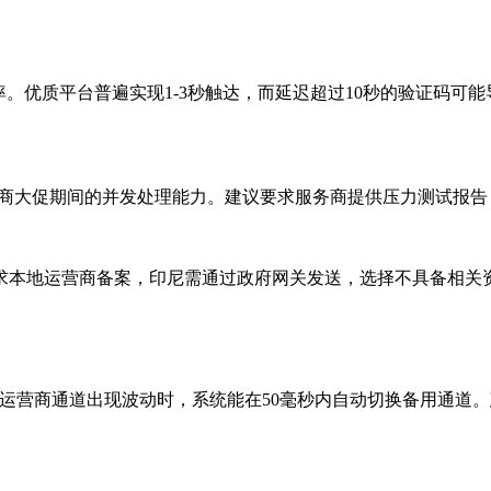
。优质平台普遍实现1-3秒触达，而延迟超过10秒的验证码可
0）、电商大促期间的并发处理能力。建议要求服务商提供压力测试
求本地运营商备案，印尼需通过政府网关发送，选择不具备相关
某运营商通道出现波动时，系统能在50毫秒内自动切换备用通道