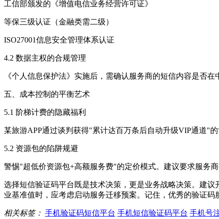
工信部颁发的《增值电信业务经营许可证》
等保三级认证（金融类需二级）
ISO27001信息安全管理体系认证
4.2 数据主权的合规管理
《个人信息保护法》实施后，需确认服务商的短信内容是否在中
五、成本控制的平衡艺术
5.1 阶梯计费的隐藏福利
某旅游APP通过谈判获得"累计达百万条后自动升级VIP通道
5.2 资源包的陷阱规避
警惕"超低价资源包+高额服务费"的定价模式。建议要求服务
选择短信验证码平台既是技术决策，更是业务战略决策。建议
业基准值时，应考虑启动服务迁移预案。记住，优秀的验证码
相关标签：
手机验证码短信平台
手机短信验证码平台
手机号