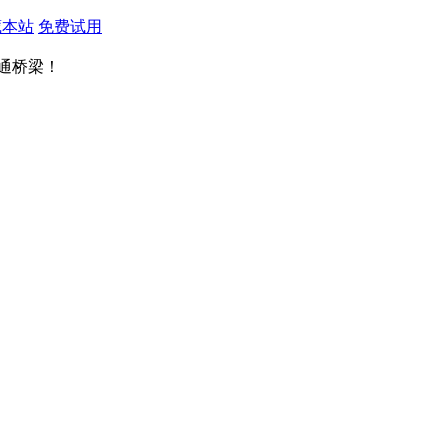
藏本站
免费试用
通桥梁！