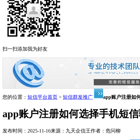
扫一扫添加我为好友
您的位置：
短信平台首页
>
短信群发推广
app账户注册
app账户注册如何选择手机短
发布时间：
2025-11-16
来源：
九天企信王
作者：
危问柳