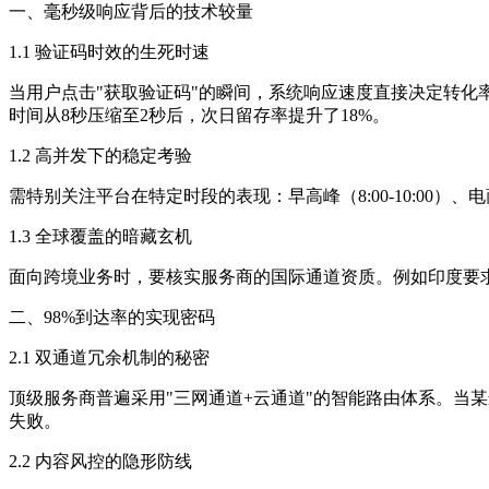
一、毫秒级响应背后的技术较量
1.1 验证码时效的生死时速
当用户点击"获取验证码"的瞬间，系统响应速度直接决定转化率
时间从8秒压缩至2秒后，次日留存率提升了18%。
1.2 高并发下的稳定考验
需特别关注平台在特定时段的表现：早高峰（8:00-10:0
1.3 全球覆盖的暗藏玄机
面向跨境业务时，要核实服务商的国际通道资质。例如印度要
二、98%到达率的实现密码
2.1 双通道冗余机制的秘密
顶级服务商普遍采用"三网通道+云通道"的智能路由体系。当
失败。
2.2 内容风控的隐形防线