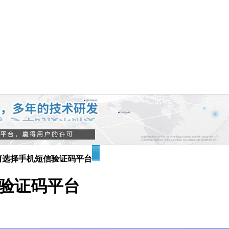
如何选择手机短信验证码平台
信验证码平台