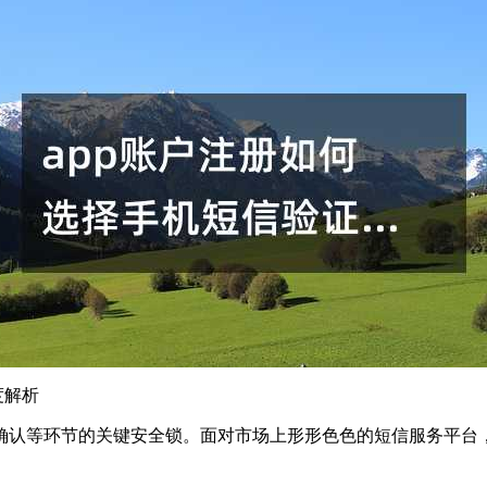
度解析
确认等环节的关键安全锁。面对市场上形形色色的短信服务平台