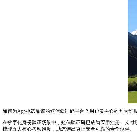
如何为App挑选靠谱的短信验证码平台？用户最关心的五大维
在数字化身份验证场景中，短信验证码已成为应用注册、支付
梳理五大核心考察维度，助您选出真正安全可靠的合作伙伴。