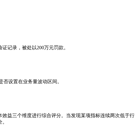
证记录，被处以200万元罚款。
差是否设置在业务量波动区间。
本效益三个维度进行综合评分。当发现某项指标连续两次低于行
全。