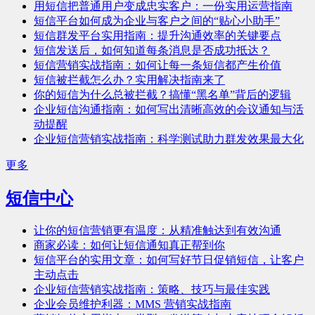
用短信把普通用户变成忠实客户：一份实用运营指南
短信平台如何成为企业与客户之间的“贴心小助手”
短信群发平台实用指南：提升沟通效率的关键要点
短信发送后，如何知道每条消息是否成功抵达？
短信营销实战指南：如何让每一条短信都产生价值
短信被拦截怎么办？实用解决指南来了
你的短信为什么总被拦截？搞懂“黑名单”背后的逻辑
企业短信沟通指南：如何写出清晰高效的会议通知与活
动提醒
企业短信营销实战指南：科学测试助力群发效果最大化
更多
短信中心
让你的短信营销更有温度：从精准触达到有效沟通
商家必读：如何让短信通知真正帮到你
短信平台的实用文章：如何写好节日促销短信，让客户
主动点击
企业短信营销实战指南：策略、技巧与最佳实践
企业会员维护利器：MMS 营销实战指南