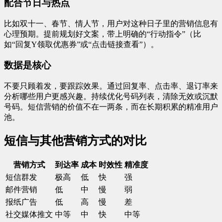
配合节日与热点
比如双十一、春节、情人节，用户对这种日子里的营销信息有
心理预期。提前规划好文案，带上明确的“行动指令”（比
如“回复Y领取优惠券”或“点击链接查看”）。
数据是核心
不要只顾着发，要跟踪效果。通过回复率、点击率、退订率来
分析哪些用户更感兴趣。持续优化号码列表，清除无效或沉默
号码。短信营销的价值不在一两条，而在长期积累的精准用户
池。
短信与其他营销方式的对比
营销方式
到达率
成本
时效性
精准度
短信群发
极高
低
快
强
邮件营销
低
中
慢
弱
报纸广告
低
高
慢
差
社交媒体推文
中等
中
快
中等