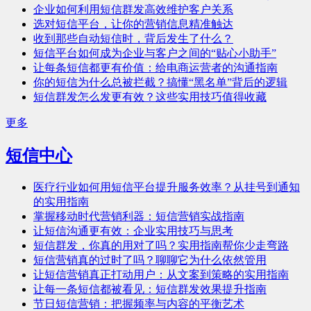
企业如何利用短信群发高效维护客户关系
选对短信平台，让你的营销信息精准触达
收到那些自动短信时，背后发生了什么？
短信平台如何成为企业与客户之间的“贴心小助手”
让每条短信都更有价值：给电商运营者的沟通指南
你的短信为什么总被拦截？搞懂“黑名单”背后的逻辑
短信群发怎么发更有效？这些实用技巧值得收藏
更多
短信中心
医疗行业如何用短信平台提升服务效率？从挂号到通知
的实用指南
掌握移动时代营销利器：短信营销实战指南
让短信沟通更有效：企业实用技巧与思考
短信群发，你真的用对了吗？实用指南帮你少走弯路
短信营销真的过时了吗？聊聊它为什么依然管用
让短信营销真正打动用户：从文案到策略的实用指南
让每一条短信都被看见：短信群发效果提升指南
节日短信营销：把握频率与内容的平衡艺术