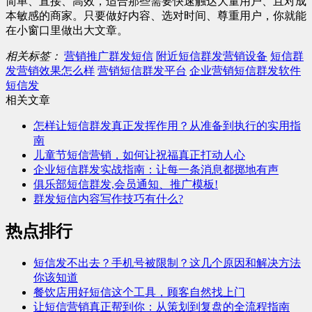
简单、直接、高效，适合那些需要快速触达大量用户、且对成
本敏感的商家。只要做好内容、选对时间、尊重用户，你就能
在小窗口里做出大文章。
相关标签：
营销推广群发短信
附近短信群发营销设备
短信群
发营销效果怎么样
营销短信群发平台
企业营销短信群发软件
短信发
相关文章
怎样让短信群发真正发挥作用？从准备到执行的实用指
南
儿童节短信营销，如何让祝福真正打动人心
企业短信群发实战指南：让每一条消息都掷地有声
俱乐部短信群发,会员通知、推广模板!
群发短信内容写作技巧有什么?
热点排行
短信发不出去？手机号被限制？这几个原因和解决方法
你该知道
餐饮店用好短信这个工具，顾客自然找上门
让短信营销真正帮到你：从策划到复盘的全流程指南