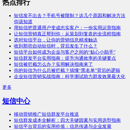
热点排行
短信发不出去？手机号被限制？这几个原因和解决方法
你该知道
用短信把普通用户变成忠实客户：一份实用运营指南
让短信营销真正帮到你：从策划到复盘的全流程指南
选对短信平台，让你的营销信息精准触达
收到那些自动短信时，背后发生了什么？
短信平台如何成为企业与客户之间的“贴心小助手”
短信群发平台实用指南：提升沟通效率的关键要点
短信被拦截怎么办？实用解决指南来了
你的短信为什么总被拦截？搞懂“黑名单”背后的逻辑
企业短信营销实战指南：科学测试助力群发效果最大化
更多
短信中心
移动营销推广短信群发平台推送
短信群发成本全解析：四大关键因素与实用选型指南
短信平台背后的实用价值：信息传递与企业发展