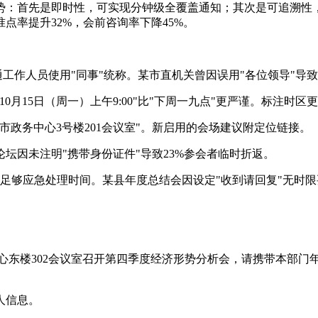
势：首先是即时性，可实现分钟级全覆盖通知；其次是可追溯性
点率提升32%，会前咨询率下降45%。
普通工作人员使用"同事"统称。某市直机关曾因误用"各位领导"
0月15日（周一）上午9:00"比"下周一九点"更严谨。标注时
"市政务中心3号楼201会议室"。新启用的会场建议附定位链接。
论坛因未注明"携带身份证件"导致23%参会者临时折返。
留足够应急处理时间。某县年度总结会因设定"收到请回复"无时
政中心东楼302会议室召开第四季度经济形势分析会，请携带本部
人信息。