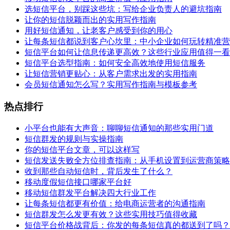
选短信平台，别踩这些坑：写给企业负责人的避坑指南
让你的短信脱颖而出的实用写作指南
用好短信通知，让老客户感受到你的用心
让每条短信都说到客户心坎里：中小企业如何玩转精准营
短信平台如何让信息传递更高效？这些行业应用值得一看
短信平台选型指南：如何安全高效地使用短信服务
让短信营销更贴心：从客户需求出发的实用指南
会员短信通知怎么写？实用写作指南与模板参考
热点排行
小平台也能有大声音：聊聊短信通知的那些实用门道
短信群发的规则与实操指南
你的短信平台文章，可以这样写
短信发送失败全方位排查指南：从手机设置到运营商策略
收到那些自动短信时，背后发生了什么？
移动度假短信接口哪家平台好
移动短信群发平台解决四大行业工作
让每条短信都更有价值：给电商运营者的沟通指南
短信群发怎么发更有效？这些实用技巧值得收藏
短信平台价格战背后：你发的每条短信真的都送到了吗？