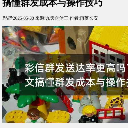
搞懂群发成本与操作技巧
时间:
2025-05-30
来源:
九天企信王
作者:
雨落长安