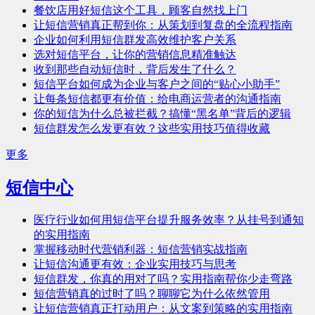
餐饮店用好短信这个工具，顾客自然找上门
让短信营销真正帮到你：从策划到复盘的全流程指南
企业如何利用短信群发高效维护客户关系
选对短信平台，让你的营销信息精准触达
收到那些自动短信时，背后发生了什么？
短信平台如何成为企业与客户之间的“贴心小助手”
让每条短信都更有价值：给电商运营者的沟通指南
你的短信为什么总被拦截？搞懂“黑名单”背后的逻辑
短信群发怎么发更有效？这些实用技巧值得收藏
更多
短信中心
医疗行业如何用短信平台提升服务效率？从挂号到通知
的实用指南
掌握移动时代营销利器：短信营销实战指南
让短信沟通更有效：企业实用技巧与思考
短信群发，你真的用对了吗？实用指南帮你少走弯路
短信营销真的过时了吗？聊聊它为什么依然管用
让短信营销真正打动用户：从文案到策略的实用指南