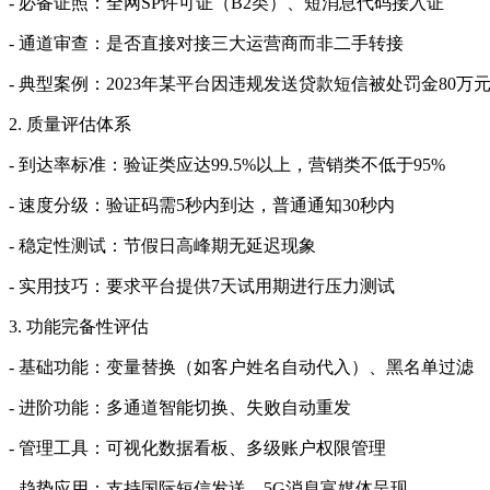
- 必备证照：全网SP许可证（B2类）、短消息代码接入证
- 通道审查：是否直接对接三大运营商而非二手转接
- 典型案例：2023年某平台因违规发送贷款短信被处罚金80万
2. 质量评估体系
- 到达率标准：验证类应达99.5%以上，营销类不低于95%
- 速度分级：验证码需5秒内到达，普通通知30秒内
- 稳定性测试：节假日高峰期无延迟现象
- 实用技巧：要求平台提供7天试用期进行压力测试
3. 功能完备性评估
- 基础功能：变量替换（如客户姓名自动代入）、黑名单过滤
- 进阶功能：多通道智能切换、失败自动重发
- 管理工具：可视化数据看板、多级账户权限管理
- 趋势应用：支持国际短信发送、5G消息富媒体呈现