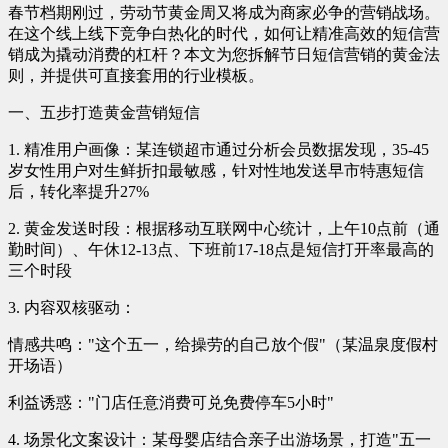
春节档期刚过，劳动节黄金周又将成为商家必争的营销战场。
在这个线上线下竞争白热化的时代，如何让精准高效的短信营
销成为撬动消费的杠杆？本文为您拆解节日短信营销的黄金法
则，并提供可直接套用的行业模板。
一、五步打造黄金营销短信
1. 精准用户画像：某连锁超市通过分析会员数据发现，35-45
岁女性用户对生鲜折扣最敏感，针对性地发送早市特惠短信
后，转化率提升27%
2. 黄金发送时段：根据移动互联网中心统计，上午10点前（通
勤时间）、午休12-13点、下班前17-18点是短信打开率最高的
三个时段
3. 内容双核驱动：
情感共鸣："这个五一，给操劳的自己放个假"（某温泉度假村
开场语）
利益诱惑："门店任意消费可兑免费停车5小时"
4. 场景化文案设计：某母婴店结合亲子出游场景，打造"五一