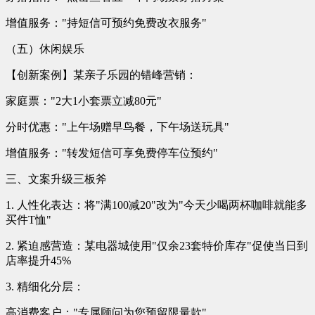
增值服务："持短信可预约免费改衣服务"
（五）休闲娱乐
【创新案例】某亲子乐园的错峰营销：
家庭票："2大1小套票立减80元"
分时优惠："上午场赠早鸟餐，下午场送玩具"
增值服务："转发短信可享免费停车位预约"
三、文案升级三板斧
1. 人性化表达：将"满100减20"改为"今天少喝两杯咖啡就能多
买件T恤"
2. 紧迫感营造：某电器城使用"仅余23套特价库存"促使当日到
店率提升45%
3. 精细化分层：
高消费客户："专属顾问为您预留限量款"