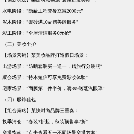
水电阶段："隐蔽工程套餐立减2000元"
泥木阶段："瓷砖满10㎡赠美缝服务"
竣工阶段："全屋清洁服务0元抢"
（三）美妆个护
【场景营销】某美妆品牌打造假日场景：
出游场景："防晒套装买一送一，赠旅行分装瓶"
聚会场景："持本短信可享免费彩妆体验"
宅家场景："面膜第二件半价，满399送蒸汽眼罩"
（四）服饰鞋包
【组合策略】某快时尚品牌三重奏：
换季清仓："春装3折起，秋装预售享7折"
穿搭指南："点击查看五一不同场景穿搭方案"