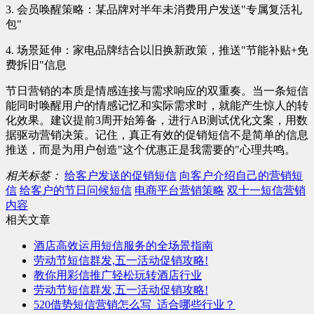
3. 会员唤醒策略：某品牌对半年未消费用户发送"专属复活礼
包"
4. 场景延伸：家电品牌结合以旧换新政策，推送"节能补贴+免
费拆旧"信息
节日营销的本质是情感连接与需求响应的双重奏。当一条短信
能同时唤醒用户的情感记忆和实际需求时，就能产生惊人的转
化效果。建议提前3周开始筹备，进行AB测试优化文案，用数
据驱动营销决策。记住，真正有效的促销短信不是简单的信息
推送，而是为用户创造"这个优惠正是我需要的"心理共鸣。
相关标签：
给客户发送的促销短信
向客户介绍自己的营销短
信
给客户的节日问候短信
电商平台营销策略
双十一短信营销
内容
相关文章
酒店高效运用短信服务的全场景指南
劳动节短信群发,五一活动促销攻略!
教你用彩信推广轻松玩转酒店行业
劳动节短信群发,五一活动促销攻略!
520借势短信营销怎么写_适合哪些行业？