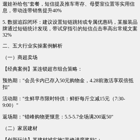
遛娃补给包"套餐，短信提及推车寄存、母婴室位置等实用信
息，带动连带销售提升40%
5. 数据追踪闭环：建议设置短链跳转或专属优惠码，某服装品
牌通过短链统计发现，带试穿指引的短信点击率高出常规文案
32%
二、五大行业实操案例解析
（一）商超卖场
【经典案例】某连锁超市组合策略：
预热期："会员卡内已存入50元购物金，4.28前激活享双倍抵
扣"
活动期："生鲜早市限时特供：鲜虾每斤立减15元（7:30-
9:00）"
返场期："错峰购物更惬意：5.5-5.7全场满200返50"
（二）家居建材
【创新玩法】某建材城实施"装修进度奖励"：