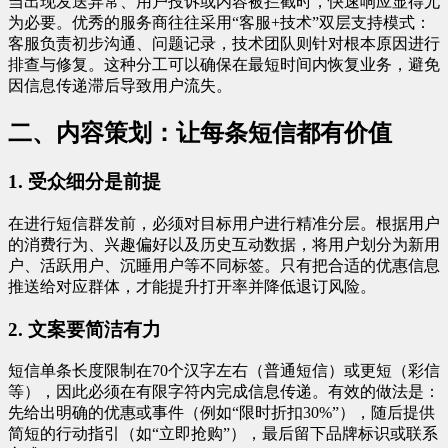
当出现发送异常、用户投诉或内容被拦截时，快速响应显得尤
为必要。优秀的服务商往往采用“客服+技术”双层支持模式：
客服负责初步沟通、问题记录，技术团队则针对根本原因进行
排查与修复。这种分工可以确保在最短时间内恢复业务，避免
因信息传递滞后导致用户流失。
二、内容策划：让每条短信都有价值
1. 受众细分是前提
在进行短信群发前，必须对目标用户进行精准分层。根据用户
的消费行为、兴趣偏好以及历史互动数据，将用户划分为新用
户、活跃用户、沉睡用户等不同标签。只有把合适的优惠信息
推送给对应群体，才能提升打开率并降低退订风险。
2. 文案要简洁有力
短信单条长度限制在70个汉字左右（普通短信）或更短（彩信
等），因此必须在有限字符内完成信息传递。有效的做法是：
先给出明确的优惠或事件（例如“限时折扣30%”），随后提供
简短的行动指引（如“立即抢购”），最后留下品牌标识或联系