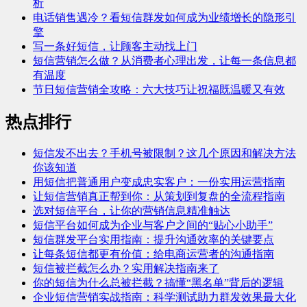
析
电话销售遇冷？看短信群发如何成为业绩增长的隐形引
擎
写一条好短信，让顾客主动找上门
短信营销怎么做？从消费者心理出发，让每一条信息都
有温度
节日短信营销全攻略：六大技巧让祝福既温暖又有效
热点排行
短信发不出去？手机号被限制？这几个原因和解决方法
你该知道
用短信把普通用户变成忠实客户：一份实用运营指南
让短信营销真正帮到你：从策划到复盘的全流程指南
选对短信平台，让你的营销信息精准触达
短信平台如何成为企业与客户之间的“贴心小助手”
短信群发平台实用指南：提升沟通效率的关键要点
让每条短信都更有价值：给电商运营者的沟通指南
短信被拦截怎么办？实用解决指南来了
你的短信为什么总被拦截？搞懂“黑名单”背后的逻辑
企业短信营销实战指南：科学测试助力群发效果最大化