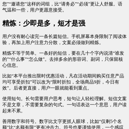
您”“邀请您”这样的词组，比“请务必”“必须”更让人舒服。语
气温和一些，用户更愿意接受。
精炼：少即是多，短才是强
用户没有耐心读完一条长篇短信。手机屏幕本身限制了阅读体
验，再加上用户注意力分散，文案必须做到精炼。
精炼不等于简单。一条好的短信，要在几十个字内说清“谁发
的”“什么事”“怎么做”。去掉多余的形容词、副词，只保留核
心信息。
比如“本平台推出限时优惠活动，凡在活动期间购买任意产品
均可享受折扣”可以改为“限时折扣，全场商品9折，今日有
效”。后者更直接，用户一眼就能看到重点。
使用短句。长句需要用户思考，短句让人轻松理解。短信文案
不是文章，不需要复杂的句式。一句话表达一个意思，用户读
起来不累。
善用数字和符号。数字比文字更抓人眼球，比如“仅剩5个名
额”比“名额有限”更有冲击力。符号也要谨慎使用，一个感叹