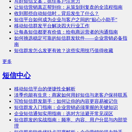
写好短信文案，抓住客户注意力
让短信营销真正帮到你：从策划到复盘的全流程指南
收到那些自动短信时，背后发生了什么？
短信平台如何成为企业与客户之间的“贴心小助手”
移动短信群发平台解决四大行业工作
让每条短信都更有价值：给电商运营者的沟通指南
如何挑选稳定可靠的短信群发软件——企业营销必备指
南
短信群发怎么发更有效？这些实用技巧值得收藏
更多
短信中心
移动短信平台的便捷性全解析
淡季也能有生意：商家如何用好短信与老客户保持联系
写给短信群发新手：如何让你的内容更容易被记住
短信群发入门指南：企业营销必须掌握的关键知识
企业短信通知实用指南：选对方法避开常见误区
短信群发的实战指南：频率、内容、用户分层与内部管
理