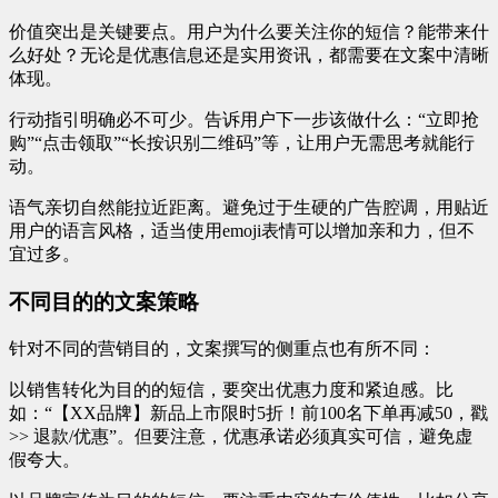
价值突出是关键要点。用户为什么要关注你的短信？能带来什
么好处？无论是优惠信息还是实用资讯，都需要在文案中清晰
体现。
行动指引明确必不可少。告诉用户下一步该做什么：“立即抢
购”“点击领取”“长按识别二维码”等，让用户无需思考就能行
动。
语气亲切自然能拉近距离。避免过于生硬的广告腔调，用贴近
用户的语言风格，适当使用emoji表情可以增加亲和力，但不
宜过多。
不同目的的文案策略
针对不同的营销目的，文案撰写的侧重点也有所不同：
以销售转化为目的的短信，要突出优惠力度和紧迫感。比
如：“【XX品牌】新品上市限时5折！前100名下单再减50，戳
>> 退款/优惠”。但要注意，优惠承诺必须真实可信，避免虚
假夸大。