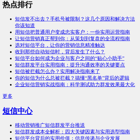
热点排行
短信发不出去？手机号被限制？这几个原因和解决方法
你该知道
用短信把普通用户变成忠实客户：一份实用运营指南
让短信营销真正帮到你：从策划到复盘的全流程指南
选对短信平台，让你的营销信息精准触达
收到那些自动短信时，背后发生了什么？
短信平台如何成为企业与客户之间的“贴心小助手”
短信群发平台实用指南：提升沟通效率的关键要点
短信被拦截怎么办？实用解决指南来了
你的短信为什么总被拦截？搞懂“黑名单”背后的逻辑
企业短信营销实战指南：科学测试助力群发效果最大化
更多
短信中心
移动营销推广短信群发平台推送
短信群发成本全解析：四大关键因素与实用选型指南
短信平台背后的实用价值：信息传递与企业发展