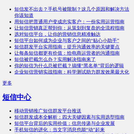
短信发不出去？手机号被限制？这几个原因和解决方法
你该知道
用短信把普通用户变成忠实客户：一份实用运营指南
让短信营销真正帮到你：从策划到复盘的全流程指南
选对短信平台，让你的营销信息精准触达
短信平台如何成为企业与客户之间的“贴心小助手”
短信群发平台实用指南：提升沟通效率的关键要点
让每条短信都更有价值：给电商运营者的沟通指南
短信被拦截怎么办？实用解决指南来了
你的短信为什么总被拦截？搞懂“黑名单”背后的逻辑
企业短信营销实战指南：科学测试助力群发效果最大化
更多
短信中心
移动营销推广短信群发平台推送
短信群发成本全解析：四大关键因素与实用选型指南
短信平台背后的实用价值：信息传递与企业发展
手机短信的进化：当文字消息也能“动”起来