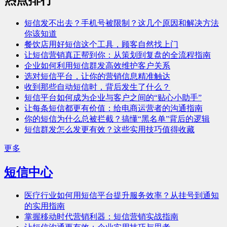
短信发不出去？手机号被限制？这几个原因和解决方法
你该知道
餐饮店用好短信这个工具，顾客自然找上门
让短信营销真正帮到你：从策划到复盘的全流程指南
企业如何利用短信群发高效维护客户关系
选对短信平台，让你的营销信息精准触达
收到那些自动短信时，背后发生了什么？
短信平台如何成为企业与客户之间的“贴心小助手”
让每条短信都更有价值：给电商运营者的沟通指南
你的短信为什么总被拦截？搞懂“黑名单”背后的逻辑
短信群发怎么发更有效？这些实用技巧值得收藏
更多
短信中心
医疗行业如何用短信平台提升服务效率？从挂号到通知
的实用指南
掌握移动时代营销利器：短信营销实战指南