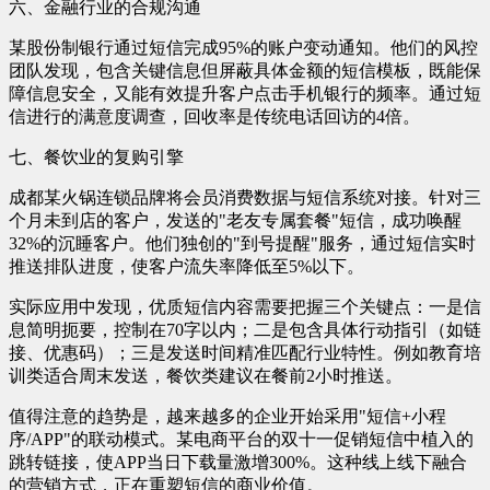
六、金融行业的合规沟通
某股份制银行通过短信完成95%的账户变动通知。他们的风控
团队发现，包含关键信息但屏蔽具体金额的短信模板，既能保
障信息安全，又能有效提升客户点击手机银行的频率。通过短
信进行的满意度调查，回收率是传统电话回访的4倍。
七、餐饮业的复购引擎
成都某火锅连锁品牌将会员消费数据与短信系统对接。针对三
个月未到店的客户，发送的"老友专属套餐"短信，成功唤醒
32%的沉睡客户。他们独创的"到号提醒"服务，通过短信实时
推送排队进度，使客户流失率降低至5%以下。
实际应用中发现，优质短信内容需要把握三个关键点：一是信
息简明扼要，控制在70字以内；二是包含具体行动指引（如链
接、优惠码）；三是发送时间精准匹配行业特性。例如教育培
训类适合周末发送，餐饮类建议在餐前2小时推送。
值得注意的趋势是，越来越多的企业开始采用"短信+小程
序/APP"的联动模式。某电商平台的双十一促销短信中植入的
跳转链接，使APP当日下载量激增300%。这种线上线下融合
的营销方式，正在重塑短信的商业价值。