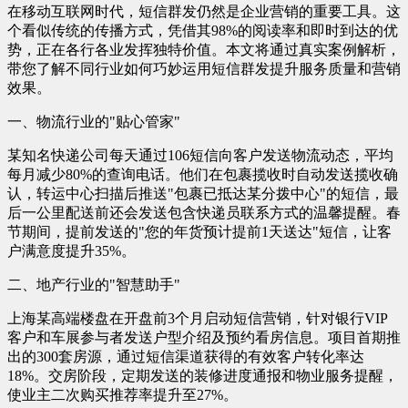
在移动互联网时代，短信群发仍然是企业营销的重要工具。这
个看似传统的传播方式，凭借其98%的阅读率和即时到达的优
势，正在各行各业发挥独特价值。本文将通过真实案例解析，
带您了解不同行业如何巧妙运用短信群发提升服务质量和营销
效果。
一、物流行业的"贴心管家"
某知名快递公司每天通过106短信向客户发送物流动态，平均
每月减少80%的查询电话。他们在包裹揽收时自动发送揽收确
认，转运中心扫描后推送"包裹已抵达某分拨中心"的短信，最
后一公里配送前还会发送包含快递员联系方式的温馨提醒。春
节期间，提前发送的"您的年货预计提前1天送达"短信，让客
户满意度提升35%。
二、地产行业的"智慧助手"
上海某高端楼盘在开盘前3个月启动短信营销，针对银行VIP
客户和车展参与者发送户型介绍及预约看房信息。项目首期推
出的300套房源，通过短信渠道获得的有效客户转化率达
18%。交房阶段，定期发送的装修进度通报和物业服务提醒，
使业主二次购买推荐率提升至27%。