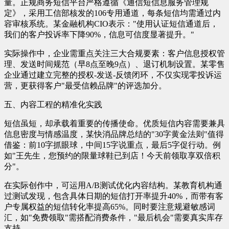
量。正规商务短信平台严格遵循《通信短信息服务管理规
定》，采用工信部核发的106专用通道，每条短信均需通过内
容审核系统。某金融机构CIO表示："使用认证短信通道后，
我们的客户投诉率下降90%，信息可信度显著提升。"
实际操作中，企业需重点关注三大合规要素：客户信息授权管
理、发送时间规范（早8点至晚9点）、退订机制设置。某零售
企业通过建立完整的授权-发送-反馈闭环，不仅实现零投诉运
营，更获得客户"最受信赖品牌"的评选加分。
五、内容工程的精准化实践
短信虽短，却承载着重要的传播使命。优质短信内容需要兼具
信息密度与情感温度，某快消品牌总结的"30字黄金法则"值得
借鉴：前10字抓眼球，中间15字说重点，最后5字促行动。例
如"王先生，您预约的限量球鞋已到店！今天前领取享双倍积
分"。
在实际创作中，可运用A/B测试优化内容结构。某教育机构通
过测试发现，包含具体日期的短信打开率提升40%，而带有客
户专属权益的短信转化率提高65%。同时要注意规避敏感词
汇，如"免费领取"需搭配消费条件，"最后机会"需要真实库存
支持。