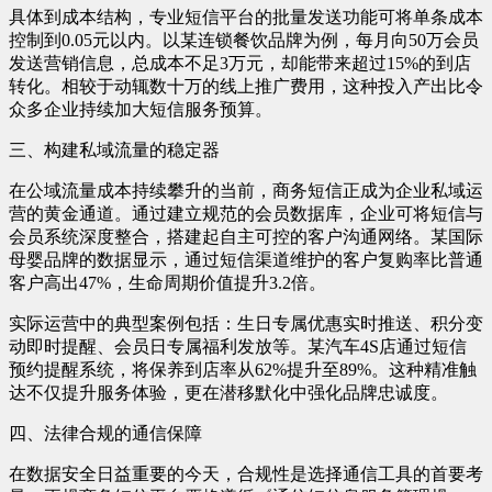
具体到成本结构，专业短信平台的批量发送功能可将单条成本
控制到0.05元以内。以某连锁餐饮品牌为例，每月向50万会员
发送营销信息，总成本不足3万元，却能带来超过15%的到店
转化。相较于动辄数十万的线上推广费用，这种投入产出比令
众多企业持续加大短信服务预算。
三、构建私域流量的稳定器
在公域流量成本持续攀升的当前，商务短信正成为企业私域运
营的黄金通道。通过建立规范的会员数据库，企业可将短信与
会员系统深度整合，搭建起自主可控的客户沟通网络。某国际
母婴品牌的数据显示，通过短信渠道维护的客户复购率比普通
客户高出47%，生命周期价值提升3.2倍。
实际运营中的典型案例包括：生日专属优惠实时推送、积分变
动即时提醒、会员日专属福利发放等。某汽车4S店通过短信
预约提醒系统，将保养到店率从62%提升至89%。这种精准触
达不仅提升服务体验，更在潜移默化中强化品牌忠诚度。
四、法律合规的通信保障
在数据安全日益重要的今天，合规性是选择通信工具的首要考