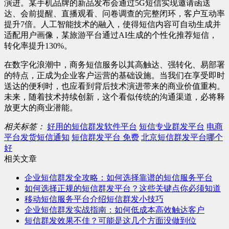
演进。某手机品牌的新品发布会通过5G短信实现邀请函送
达、会前提醒、直播观看、问卷调查的完整闭环，客户互动率
提升7倍。人工智能技术的融入，使得短信内容可自动生成并
适配用户画像，某旅游平台通过AI生成的个性化推荐短信，
转化率提升130%。
在数字化浪潮中，商务短信服务以其高触达、强转化、易部署
的特点，正成为企业客户运营的基础设施。当我们在享受即时
送达的便利时，也应看到背后技术演进带来的商业价值重构。
未来，随着技术持续创新，这个看似传统的沟通渠道，必将释
放更大的商业潜能。
相关标签：
好用的短信群发软件平台
短信专业群发平台
电商
平台发货短信通知
短信群发平台 免费
北京短信群发平台哪个
好
相关文章
企业短信群发全攻略：如何选择靠谱的短信服务平台
如何选择正规的短信群发平台？这些关键点你必须知道
移动短信服务平台介绍短信群发小技巧
企业短信群发实战指南：如何低成本高效触达客户
短信群发效果不佳？可能是这几个方面没做到位