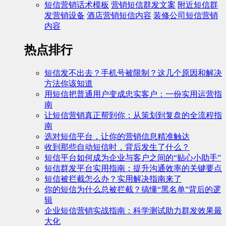
短信营销话术模板
营销短信群发文案
附近短信群
发营销设备
酒店营销短信内容
装修公司短信营销
内容
热点排行
短信发不出去？手机号被限制？这几个原因和解决
方法你该知道
用短信把普通用户变成忠实客户：一份实用运营指
南
让短信营销真正帮到你：从策划到复盘的全流程指
南
选对短信平台，让你的营销信息精准触达
收到那些自动短信时，背后发生了什么？
短信平台如何成为企业与客户之间的“贴心小助手”
短信群发平台实用指南：提升沟通效率的关键要点
短信被拦截怎么办？实用解决指南来了
你的短信为什么总被拦截？搞懂“黑名单”背后的逻
辑
企业短信营销实战指南：科学测试助力群发效果最
大化