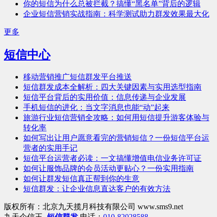
你的短信为什么总被拦截？搞懂“黑名单”背后的逻辑
企业短信营销实战指南：科学测试助力群发效果最大化
更多
短信中心
移动营销推广短信群发平台推送
短信群发成本全解析：四大关键因素与实用选型指南
短信平台背后的实用价值：信息传递与企业发展
手机短信的进化：当文字消息也能“动”起来
旅游行业短信营销全攻略：如何用短信提升游客体验与
转化率
如何写出让用户愿意看完的营销短信？一份短信平台运
营者的实用手记
短信平台运营者必读：一文搞懂增值电信业务许可证
如何让服饰品牌的会员活动更贴心？一份实用指南
如何让群发短信真正帮到你的生意
短信群发：让企业信息直达客户的有效方法
版权所有：北京九天揽月科技有限公司 www.sms9.net
九天企信王-
短信群发
电话：
010-82028588