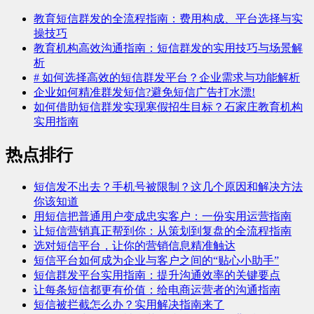
教育短信群发的全流程指南：费用构成、平台选择与实
操技巧
教育机构高效沟通指南：短信群发的实用技巧与场景解
析
# 如何选择高效的短信群发平台？企业需求与功能解析
企业如何精准群发短信?避免短信广告打水漂!
如何借助短信群发实现寒假招生目标？石家庄教育机构
实用指南
热点排行
短信发不出去？手机号被限制？这几个原因和解决方法
你该知道
用短信把普通用户变成忠实客户：一份实用运营指南
让短信营销真正帮到你：从策划到复盘的全流程指南
选对短信平台，让你的营销信息精准触达
短信平台如何成为企业与客户之间的“贴心小助手”
短信群发平台实用指南：提升沟通效率的关键要点
让每条短信都更有价值：给电商运营者的沟通指南
短信被拦截怎么办？实用解决指南来了