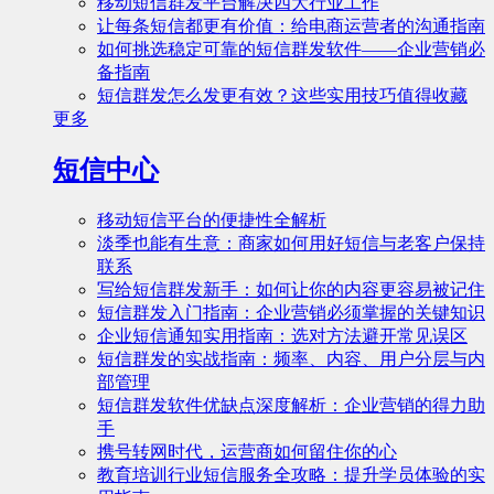
移动短信群发平台解决四大行业工作
让每条短信都更有价值：给电商运营者的沟通指南
如何挑选稳定可靠的短信群发软件——企业营销必
备指南
短信群发怎么发更有效？这些实用技巧值得收藏
更多
短信中心
移动短信平台的便捷性全解析
淡季也能有生意：商家如何用好短信与老客户保持
联系
写给短信群发新手：如何让你的内容更容易被记住
短信群发入门指南：企业营销必须掌握的关键知识
企业短信通知实用指南：选对方法避开常见误区
短信群发的实战指南：频率、内容、用户分层与内
部管理
短信群发软件优缺点深度解析：企业营销的得力助
手
携号转网时代，运营商如何留住你的心
教育培训行业短信服务全攻略：提升学员体验的实