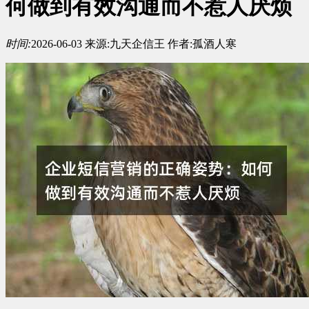
何做到有效沟通而不惹人厌烦
时间:
2026-06-03
来源:
九天企信王
作者:
孤酒人寒