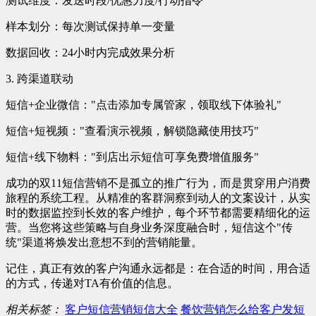
测试维度：发送时段/优惠力度/行动指令
样本划分：每次测试保持单一变量
数据回收：24小时内完成效果分析
3. 跨渠道联动
短信+企业微信："点击添加专属管家，领取线下体验礼"
短信+短视频："查看演示视频，解锁隐藏使用技巧"
短信+线下物料："到店出示短信可享免费增值服务"
成功的双11短信营销不是孤立的推广行为，而是贯穿用户消费
旅程的系统工程。从精准的客群洞察到动人的文案设计，从实
时的数据监控到长效的客户维护，每个环节都需要精细化的运
营。当您将这些策略与自身业务深度融合时，短信这个"传
统"渠道将焕发出意想不到的营销能量。
记住，真正有效的客户沟通永远都是：在合适的时间，用合适
的方式，传递对TA有价值的信息。
相关标签：
客户短信营销短信大全
餐饮营销怎么给客户发短