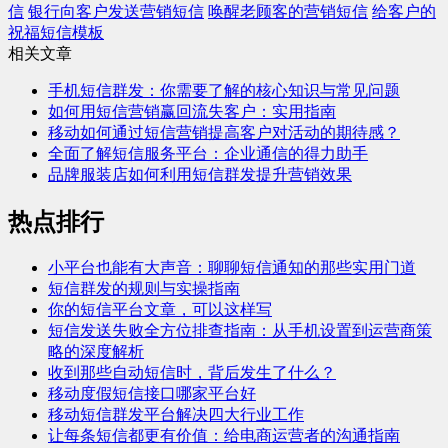
信
银行向客户发送营销短信
唤醒老顾客的营销短信
给客户的
祝福短信模板
相关文章
手机短信群发：你需要了解的核心知识与常见问题
如何用短信营销赢回流失客户：实用指南
移动如何通过短信营销提高客户对活动的期待感？
全面了解短信服务平台：企业通信的得力助手
品牌服装店如何利用短信群发提升营销效果
热点排行
小平台也能有大声音：聊聊短信通知的那些实用门道
短信群发的规则与实操指南
你的短信平台文章，可以这样写
短信发送失败全方位排查指南：从手机设置到运营商策
略的深度解析
收到那些自动短信时，背后发生了什么？
移动度假短信接口哪家平台好
移动短信群发平台解决四大行业工作
让每条短信都更有价值：给电商运营者的沟通指南