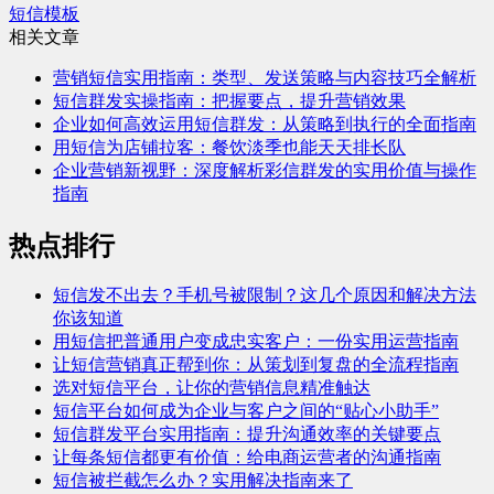
短信模板
相关文章
营销短信实用指南：类型、发送策略与内容技巧全解析
短信群发实操指南：把握要点，提升营销效果
企业如何高效运用短信群发：从策略到执行的全面指南
用短信为店铺拉客：餐饮淡季也能天天排长队
企业营销新视野：深度解析彩信群发的实用价值与操作
指南
热点排行
短信发不出去？手机号被限制？这几个原因和解决方法
你该知道
用短信把普通用户变成忠实客户：一份实用运营指南
让短信营销真正帮到你：从策划到复盘的全流程指南
选对短信平台，让你的营销信息精准触达
短信平台如何成为企业与客户之间的“贴心小助手”
短信群发平台实用指南：提升沟通效率的关键要点
让每条短信都更有价值：给电商运营者的沟通指南
短信被拦截怎么办？实用解决指南来了