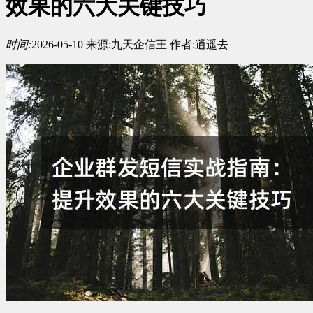
效果的六大关键技巧
时间:
2026-05-10
来源:
九天企信王
作者:
逍遥去