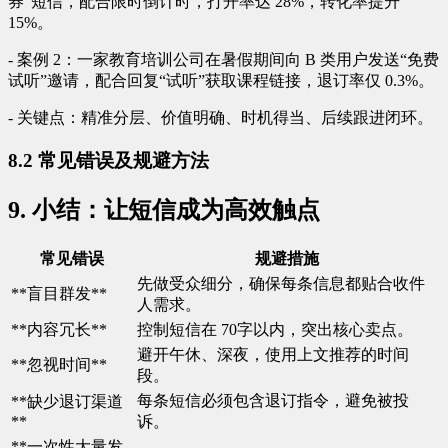
券”短信，配合限时倒计时，打开率达 28%，转化率提升
15%。
- 案例 2：一家教育培训公司在暑假期间向 B 类用户发送“免费
试听”邀请，配合回复“试听”获取课程链接，退订率仅 0.3%。
- 关键点：精准分层、价值明确、时机得当、后续跟进闭环。
8.2 常见错误及规避方法
9. 小结：让短信成为高效触点
常见错误
规避措施
先做受众细分，确保每条信息都贴合收件
**盲目群发**
人需求。
**内容冗长**
控制短信在 70字以内，突出核心卖点。
避开午休、深夜，使用上文推荐的时间
**忽视时间**
段。
每条短信必须包含退订指令，避免被投
**缺少退订渠道
**
诉。
**一次性大量发