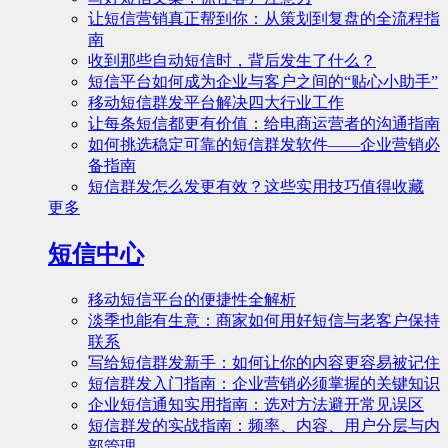
让短信营销真正帮到你：从策划到复盘的全流程指
南
收到那些自动短信时，背后发生了什么？
短信平台如何成为企业与客户之间的“贴心小助手”
移动短信群发平台解决四大行业工作
让每条短信都更有价值：给电商运营者的沟通指南
如何挑选稳定可靠的短信群发软件——企业营销必
备指南
短信群发怎么发更有效？这些实用技巧值得收藏
更多
短信中心
移动短信平台的便捷性全解析
淡季也能有生意：商家如何用好短信与老客户保持
联系
写给短信群发新手：如何让你的内容更容易被记住
短信群发入门指南：企业营销必须掌握的关键知识
企业短信通知实用指南：选对方法避开常见误区
短信群发的实战指南：频率、内容、用户分层与内
部管理