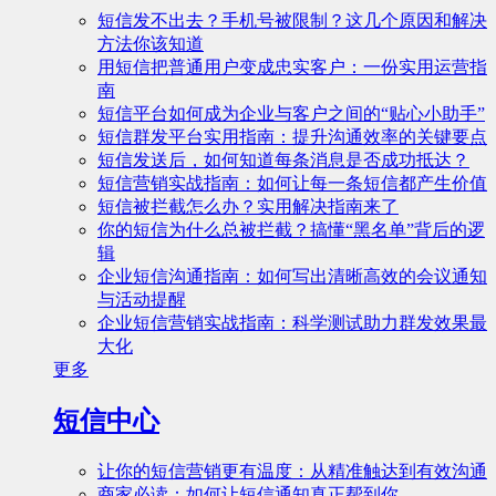
短信发不出去？手机号被限制？这几个原因和解决
方法你该知道
用短信把普通用户变成忠实客户：一份实用运营指
南
短信平台如何成为企业与客户之间的“贴心小助手”
短信群发平台实用指南：提升沟通效率的关键要点
短信发送后，如何知道每条消息是否成功抵达？
短信营销实战指南：如何让每一条短信都产生价值
短信被拦截怎么办？实用解决指南来了
你的短信为什么总被拦截？搞懂“黑名单”背后的逻
辑
企业短信沟通指南：如何写出清晰高效的会议通知
与活动提醒
企业短信营销实战指南：科学测试助力群发效果最
大化
更多
短信中心
让你的短信营销更有温度：从精准触达到有效沟通
商家必读：如何让短信通知真正帮到你