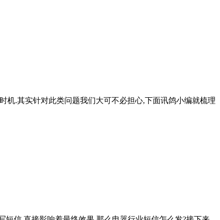
时机.其实针对此类问题我们大可不必担心,下面讯鸽小编就梳理
写短信,直接影响着最终效果.那么电器行业短信怎么发?接下来