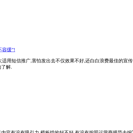
容缓”!
适用短信推广,害怕发出去不仅效果不好,还白白浪费最佳的宣传
了解.
内容有没有吸引力,模板找的好不好,有没有按照运营商规范去编