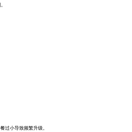
划。
套餐过小导致频繁升级。