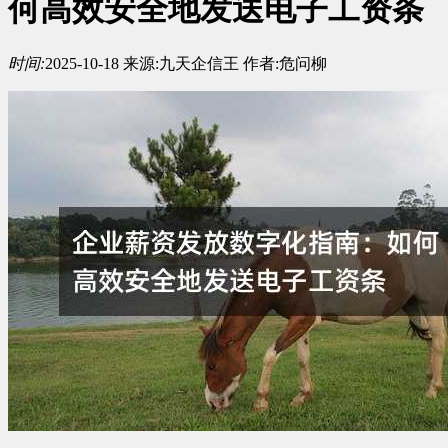
何高效安全地发送电子工资条
时间:
2025-10-18
来源:
九天企信王
作者:
危问柳